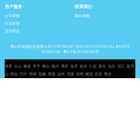
用户服务
联系我们
公司新闻
网站地图
行业新闻
活动展会
佛山市铭盛科技有限公司 COPYRIGHT 2020-2023 EXTANS ALL RIGHTS
RESERVED .
粤ICP备2025403368号
博罗
台山
梅县
常平
鹤山
陆河
博罗
东升
始兴
仁化
新兴
汕头
浈江
荔湾
乐
山
四会
巴中
高明
花都
英德
达州
河源
光明
横沥
石排
寮步