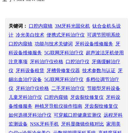
立即咨询
关键词：
口腔内窥镜
3M牙科光固化机
钛合金机头设
计
冷光美白技术
便携式牙科治疗仪
可调节照明系统
口腔内窥镜
功能与技术关键词
牙科设备维修服务
牙
科设备维修服务
5G联网牙科治疗仪
超声波洁牙机使用
注意事项
牙科治疗仪价格
口腔治疗仪
牙痛缓解治疗
仪
牙科设备租赁
牙槽骨修复仪器
技术参数与认证
牙
龈出血治疗设备
5G联网牙科治疗仪
多档位调节治疗
仪
牙科治疗仪价格
二手牙科治疗仪
节能型牙科设备
儿童牙科治疗仪
口腔内窥镜
牙齿裂纹修复仪
牙科设
备维修服务
种植牙导航仪操作指南
牙齿裂纹修复仪
如何选择牙科治疗仪
可穿戴口腔健康监测仪
远程牙科
监测设备
NSK牙科手机
牙科显微镜价格对比
家用美
白仪vs诊所冷光美白
云数据管理牙科系统
高精度牙科