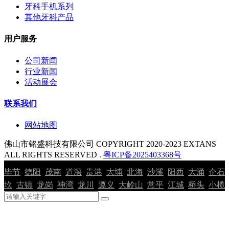
牙科手机系列
其他牙科产品
用户服务
公司新闻
行业新闻
活动展会
联系我们
网站地图
佛山市铭盛科技有限公司 COPYRIGHT 2020-2023 EXTANS
ALL RIGHTS RESERVED .
粤ICP备2025403368号
毕节
德阳
茂南
道滘
贵港
大埔
北海
沙溪
阳西
大涌
企石
坎
古镇
龙岗
神湾
龙川
遵义
大岭山
常平
江城
桥头
小榄