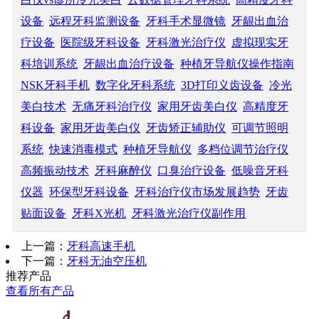
设备
远程牙科监测设备
牙科手术显微镜
牙龈出血治
疗设备
医院级牙科设备
牙科激光治疗仪
虚拟现实牙
科培训系统
牙龈出血治疗设备
种植牙导航仪操作指南
NSK牙科手机
数字化牙科系统
3D打印义齿设备
冷光
美白技术
无痛牙科治疗仪
家用牙齿美白仪
高精度牙
科设备
家用牙齿美白仪
牙齿矫正辅助仪
可调节照明
系统
快速消毒模式
种植牙导航仪
多档位调节治疗仪
高频振动技术
牙科麻醉仪
口臭治疗设备
低噪音牙科
仪器
环保型牙科设备
牙科治疗仪市场发展趋势
牙齿
贴面设备
牙科X光机
牙科激光治疗仪副作用
上一篇：
牙科高速手机
下一篇：
牙科无油空压机
推荐产品
查看所有产品