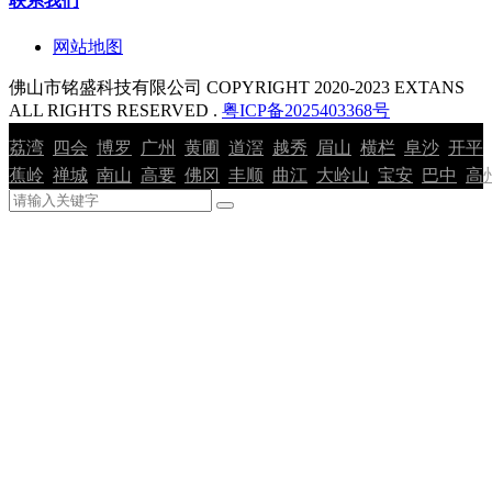
联系我们
网站地图
佛山市铭盛科技有限公司 COPYRIGHT 2020-2023 EXTANS
ALL RIGHTS RESERVED .
粤ICP备2025403368号
荔湾
四会
博罗
广州
黄圃
道滘
越秀
眉山
横栏
阜沙
开平
蕉岭
禅城
南山
高要
佛冈
丰顺
曲江
大岭山
宝安
巴中
高