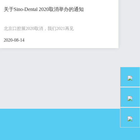
关于Sino-Dental 2020取消举办的通知
北京口腔展2020取消，我们2021再见
2020-08-14