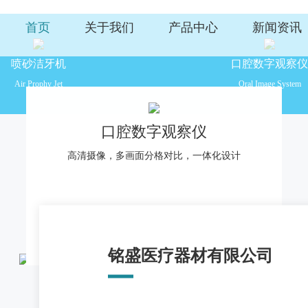
首页
关于我们
产品中心
新闻资讯
喷砂洁牙机
口腔数字观察仪
Air Prophy Jet
Oral Image System
口腔数字观察仪
高清摄像，多画面分格对比，一体化设计
产品推荐
铭盛医疗器材有限公司