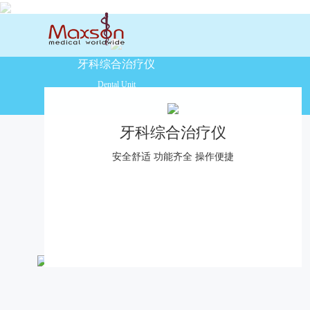
牙科综合治疗仪
Dental Unit
牙科综合治疗仪
安全舒适 功能齐全 操作便捷