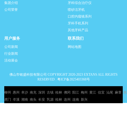
集团介绍
牙科综合治疗仪
公司荣誉
喷砂洁牙机
口腔内窥镜系列
牙科手机系列
其他牙科产品
用户服务
联系我们
公司新闻
网站地图
行业新闻
活动展会
佛山市铭盛科技有限公司 COPYRIGHT 2020-2023 EXTANS ALL RIGHTS
RESERVED .
粤ICP备2025403368号
柳州
惠州
阜沙
南充
深圳
古镇
桂林
佛冈
阳江
梅州
黄江
信宜
汕尾
麻章
惠
虎门
岑溪
潮南
南头
长安
乳源
桂林
连州
连南
新兴