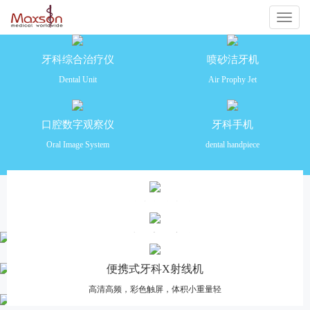
切
换
牙科综合治疗仪
喷砂洁牙机
Dental Unit
Air Prophy Jet
导
航
口腔数字观察仪
牙科手机
Oral Image System
dental handpiece
产品推荐
牙科综合治疗仪
安全舒适 功能齐全 操作便捷
口腔数字观察仪
高清摄像，多画面分格对比，一体化设计
便携式牙科X射线机
高清高频，彩色触屏，体积小重量轻