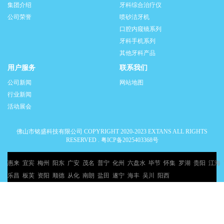
集团介绍
牙科综合治疗仪
公司荣誉
喷砂洁牙机
口腔内窥镜系列
牙科手机系列
其他牙科产品
用户服务
联系我们
公司新闻
网站地图
行业新闻
活动展会
佛山市铭盛科技有限公司 COPYRIGHT 2020-2023 EXTANS ALL RIGHTS
RESERVED .
粤ICP备2025403368号
惠来
宜宾
梅州
阳东
广安
茂名
普宁
化州
六盘水
毕节
怀集
罗湖
贵阳
江海
乐昌
板芙
资阳
顺德
从化
南朗
盐田
遂宁
海丰
吴川
阳西