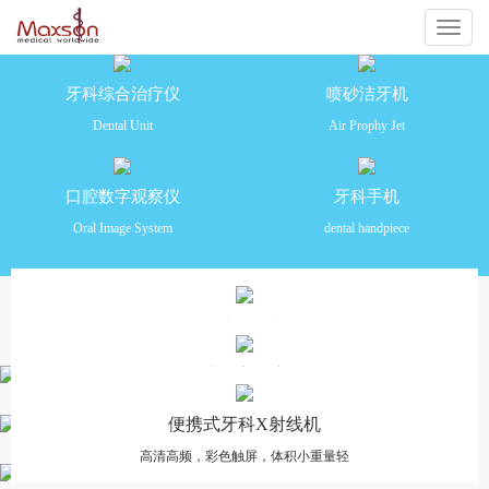
切
换
牙科综合治疗仪
喷砂洁牙机
Dental Unit
Air Prophy Jet
导
航
口腔数字观察仪
牙科手机
Oral Image System
dental handpiece
产品推荐
牙科综合治疗仪
安全舒适 功能齐全 操作便捷
口腔数字观察仪
高清摄像，多画面分格对比，一体化设计
便携式牙科X射线机
高清高频，彩色触屏，体积小重量轻